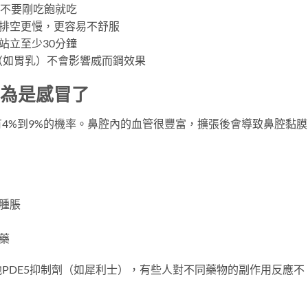
也不要剛吃飽就吃
胃排空更慢，更容易不舒服
站立至少30分鐘
（如胃乳）不會影響威而鋼效果
以為是感冒了
4%到9%的機率。鼻腔內的血管很豐富，擴張後會導致鼻腔黏膜
。
腫脹
藥
PDE5抑制劑（如犀利士），有些人對不同藥物的副作用反應不