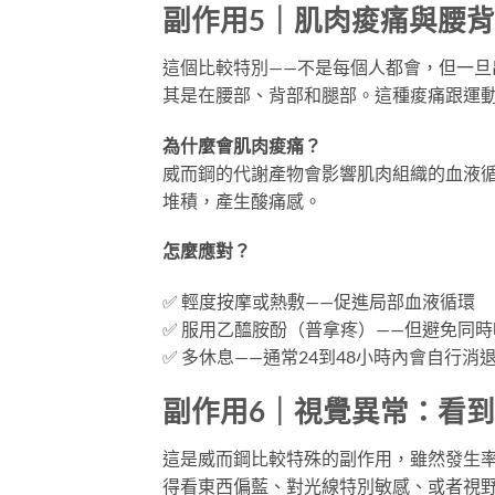
副作用5｜肌肉痠痛與腰
這個比較特別——不是每個人都會，但一旦
其是在腰部、背部和腿部。這種痠痛跟運
為什麼會肌肉痠痛？
威而鋼的代謝產物會影響肌肉組織的血液
堆積，產生酸痛感。
怎麼應對？
✅ 輕度按摩或熱敷——促進局部血液循環
✅ 服用乙醯胺酚（普拿疼）——但避免同
✅ 多休息——通常24到48小時內會自行消
副作用6｜視覺異常：看
這是威而鋼比較特殊的副作用，雖然發生率
得看東西偏藍、對光線特別敏感、或者視