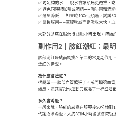
✅ 喝足夠的水——脫水會讓頭痛更嚴重，
✅ 避免同時喝咖啡或酒精——咖啡因和酒
✅ 劑量降低——如果吃100mg頭痛，試試
✅ 飯後服用——空腹吃威而鋼吸收太快，
大部分頭痛在服藥後1到2小時出現，持續
副作用2｜臉紅潮紅：最
臉部潮紅是威而鋼排名第二的常見副作用。
泛紅的情況。
為什麼會臉紅？
很簡單——臉部血管擴張了。威而鋼讓血
熱感。這其實跟你運動完或喝了一杯紅酒
多久會消退？
一般來說，臉紅的感覺在服藥後30分鐘到
代謝逐漸消退，大約3到4小時後就會恢復