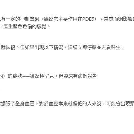
6也有一定的抑制效果（雖然它主要作用在PDE5）。當威而鋼影響
導，產生藍色色偏的感覺。
了就恢復。但如果出現以下情況，建議立即停藥並去看醫生：
ION）的症狀——雖然極罕見，但臨床有病例報告
它擴張了全身血管。對於血壓本來就偏低的人來說，可能會出現