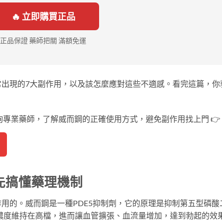
🔥 立即購買正品
正品保證 藥師把關 滿額免運
常出現的7大副作用，以及該怎麼應對這些不適感。看完這篇，你
詢專業藥師，了解威而鋼的正確使用方式，避免副作用找上門 👉
先搞懂藥理機制
用的。威而鋼是一種PDE5抑制劑，它的原理是抑制第五型磷酸
MP濃度維持在高檔，進而讓血管擴張、血流量增加，達到勃起的效