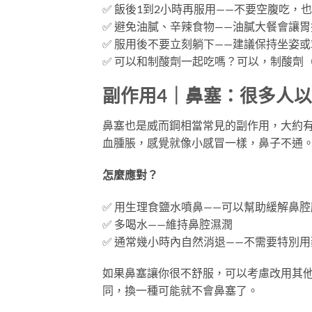
✅ 飯後1到2小時再服用——不要空腹吃，
✅ 避免油膩、辛辣食物——油膩大餐會讓
✅ 服用後不要立刻躺下——建議保持坐姿或
✅ 可以和制酸劑一起吃嗎？可以，制酸劑
副作用4｜鼻塞：很多人
鼻塞也是威而鋼相當常見的副作用，大約有
血腫脹，感覺就像小感冒一樣，鼻子不通
怎麼應對？
✅ 用生理食鹽水噴鼻——可以幫助緩解鼻腔
✅ 多喝水——維持鼻腔濕潤
✅ 通常幾小時內自然消退——不需要特別用
如果鼻塞讓你很不舒服，可以考慮改用其他
同，換一種可能就不會鼻塞了。