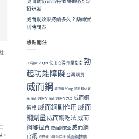
威而鋼仿冒品特徵 藥師教你3
招辨識
威而鋼效果持續多久？藥師實
測時間表
熱點關注
就
勃
使用心得
劑量指南
ED治療
Viagra
起功能障礙
台灣購買
威而鋼
威而鋼50mg
威而鋼仿冒
威而鋼
品
威而鋼保存
威而鋼保存方法
威而鋼副作用
威而
價格
鋼劑量
威而鋼吃法
威而
鋼哪裡買
威而鋼
二
威而鋼安全
果。
官網
威而鋼推薦
威而鋼心臟禁忌症