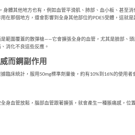
體，身體其他地方也有，例如血管平滑肌、肺部、血小板、甚至消
用在那個地方，還會影響到全身其他部位的PDE5受體，這就是
而是範圍覆蓋的散彈槍——它會擴張全身的血管，尤其是臉部、頭
痛、消化不良這些反應。
的威而鋼副作用
臨床統計，服用50mg標準劑量後，約有10%到16%的使用者
致全身血管放鬆，腦部血管跟著擴張，就會產生一種脹痛感，位
。