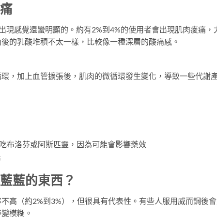
背痛
出現感覺還蠻明顯的。約有2%到4%的使用者會出現肌肉痠痛，
動後的乳酸堆積不太一樣，比較像一種深層的酸痛感。
循環，加上血管擴張後，肌肉的微循環發生變化，導致一些代謝
時吃布洛芬或阿斯匹靈，因為可能會影響藥效
退
到藍藍的東西？
不高（約2%到3%），但很具有代表性。有些人服用威而鋼後會
野變模糊。