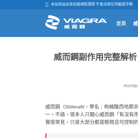
跳

本站商品出貨包裝絕對隱密 不會出現任何敏感字眼
轉
至
首頁
威
內
容
威而鋼副作用完整解析
POSTED
威而鋼（Sildenafil，學名：枸櫞酸
一。不過，很多人只關心威而鋼「有沒有
實很常見，只是大部分都是輕微且可控制