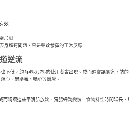
有效
擴張加劇
代表身體有問題，只是藥效發揮的正常反應
食道逆流
也不低，約有4%到7%的使用者會出現。威而鋼會讓食道下端的
生燒心、胃脹氣、噁心等感覺。
。威而鋼讓這些平滑肌放鬆，胃腸蠕動變慢，食物排空時間延長，