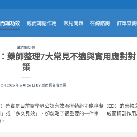
而鋼功效
威而鋼副作用
常見問題
在線諮詢
訂單查詢
威而鋼功效
：藥師整理7大常見不適與實用應對對
策
 ON
2026 年 6 月 26 日
BY
威而鋼台灣官網
西地那非）確實是目前醫學界公認有效治療勃起功能障礙（ED）的藥物
用」或「多久見效」，卻忽略了很重要的一件事——威而鋼副作用
的。