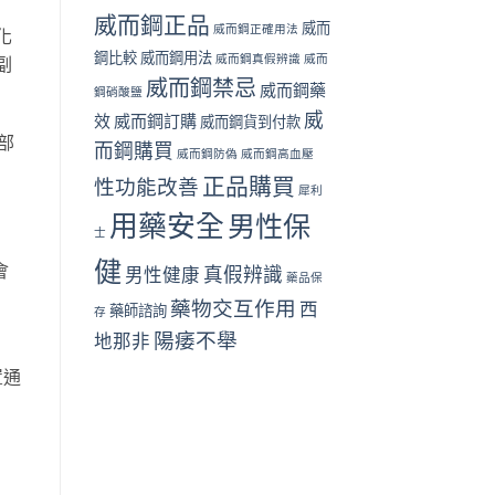
威而鋼正品
威而
威而鋼正確用法
化
鋼比較
威而鋼用法
威而鋼真假辨識
威而
副
威而鋼禁忌
威而鋼藥
鋼硝酸鹽
威
效
威而鋼訂購
威而鋼貨到付款
部
而鋼購買
威而鋼防偽
威而鋼高血壓
正品購買
性功能改善
犀利
用藥安全
男性保
士
健
會
真假辨識
男性健康
藥品保
藥物交互作用
西
藥師諮詢
存
陽痿不舉
地那非
置通