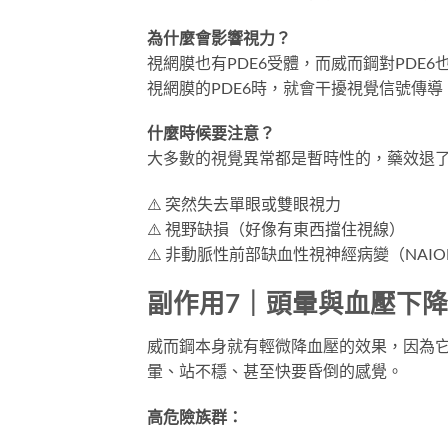
為什麼會影響視力？
視網膜也有PDE6受體，而威而鋼對PDE
視網膜的PDE6時，就會干擾視覺信號傳
什麼時候要注意？
大多數的視覺異常都是暫時性的，藥效退
⚠️ 突然失去單眼或雙眼視力
⚠️ 視野缺損（好像有東西擋住視線）
⚠️ 非動脈性前部缺血性視神經病變（NA
副作用7｜頭暈與血壓下降
威而鋼本身就有輕微降血壓的效果，因為
暈、站不穩、甚至快要昏倒的感覺。
高危險族群：