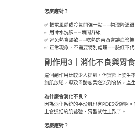
怎麼應對？
✅ 把電風扇或冷氣開強一點——物理降溫很
✅ 用冷水洗臉——瞬間舒緩
✅ 避免熱食熱飲——吃熱的東西會讓血管
✅ 正常現象，不需要特別處理——臉紅不
副作用3｜消化不良與胃
這個副作用比較少人提到，但實際上發生率
約肌放鬆，導致胃酸容易逆流到食道，產
為什麼會消化不良？
因為消化系統的平滑肌也有PDE5受體啊
上食道括約肌鬆弛，胃酸就往上跑了。
怎麼應對？