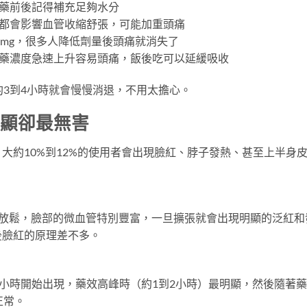
吃藥前後記得補充足夠水分
精都會影響血管收縮舒張，可能加重頭痛
50mg，很多人降低劑量後頭痛就消失了
血藥濃度急速上升容易頭痛，飯後吃可以延緩吸收
約3到4小時就會慢慢消退，不用太擔心。
明顯卻最無害
大約10%到12%的使用者會出現臉紅、脖子發熱、甚至上半身
管放鬆，臉部的微血管特別豐富，一旦擴張就會出現明顯的泛紅和
後臉紅的原理差不多。
1小時開始出現，藥效高峰時（約1到2小時）最明顯，然後隨著
正常。