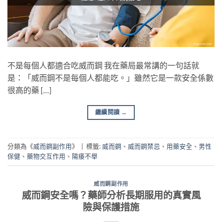
不是每個人都適合吃威而鋼 我在藥局最常講的一句話就
是：「威而鋼不是每個人都能吃。」雖然它是一款安全係數
很高的藥 […]
繼續閱讀
→
分類為《
威而鋼副作用
》
|
標籤:
威而鋼
、
威而鋼禁忌
、
用藥安全
、
男性
保健
、
藥物交互作用
、
陽痿不舉
威而鋼副作用
威而鋼安全嗎？藥師分析長期服用的真實風
險與保護措施