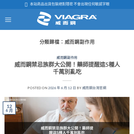
跳

本站商品出貨包裝絕對隱密 不會出現任何敏感字眼
轉
至
內
容
分類歸檔：
威而鋼副作用
威而鋼副作用
威而鋼禁忌族群大公開！藥師提醒這5種人
千萬別亂吃
POSTED ON
2026 年 6 月 12 日
BY
威而鋼台灣官網
12
6 月