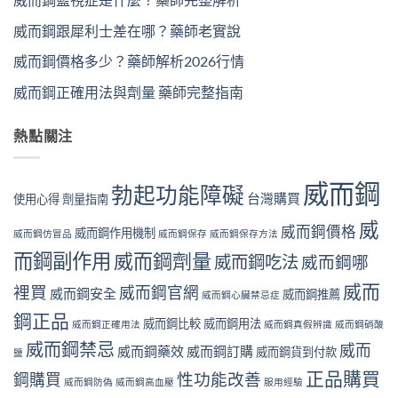
威而鋼跟犀利士差在哪？藥師老實說
威而鋼價格多少？藥師解析2026行情
威而鋼正確用法與劑量 藥師完整指南
熱點關注
威而鋼
勃起功能障礙
台灣購買
使用心得
劑量指南
威
威而鋼價格
威而鋼作用機制
威而鋼仿冒品
威而鋼保存
威而鋼保存方法
而鋼副作用
威而鋼劑量
威而鋼吃法
威而鋼哪
威而
裡買
威而鋼官網
威而鋼安全
威而鋼推薦
威而鋼心臟禁忌症
鋼正品
威而鋼比較
威而鋼用法
威而鋼正確用法
威而鋼真假辨識
威而鋼硝酸
威而鋼禁忌
威而
威而鋼藥效
威而鋼訂購
威而鋼貨到付款
鹽
正品購買
性功能改善
鋼購買
威而鋼防偽
威而鋼高血壓
服用經驗