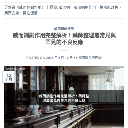
分類為《
威而鋼副作用
》
|
標籤:
威而鋼
、
威而鋼副作用
、
性功能改善
、
用藥安全
、
男性保健
威而鋼副作用
威而鋼副作用完整解析！藥師整理最常見與
罕見的不良反應
POSTED ON
2026 年 6 月 12 日
BY
威而鋼台灣官網
12
6 月