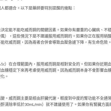
個人都適合。以下是藥師要特別提醒的幾點：
是決定能不能吃威而鋼的關鍵因素。如果你有嚴重的心臟病、不
中風），這些情況下是不建議服用威而鋼的。如果你正在服用硝
不能吃威而鋼，因為兩者合併會導致血壓急遽下降，有生命危險
A1c）在合理範圍內，服用威而鋼是相對安全的。但如果你近期
把血糖穩定下來再考慮使用威而鋼。因為威而鋼本身不會影響血
變化。
病變。威而鋼主要是經由肝臟代謝，輕度到中度的腎功能不全通
清除率低於30mL/min）就不建議使用了。如果你有腎臟方面