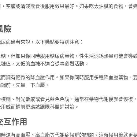
用，空腹或清淡飲食後服用效果最好。如果吃太油膩的食物，會
風險
糖尿病患者來說，以下幾點要特別注意：
血糖，但如果你同時服用糖尿病藥物，性生活消耗熱量可能會導
血糖值，太低的血糖不適合從事劇烈活動。
威而鋼有輕微的降血壓作用。如果你同時服用多種降血壓藥物，
而鋼前，先量一下血壓。
力模糊、對光敏感或看見藍色色調，通常在藥物代謝後就會恢復
使用威而鋼前更應該跟眼科醫師討論。
交互作用
同時還有高血壓、高血脂等代謝症候群的問題。這時候用藥就更