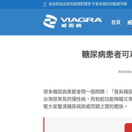
跳

本站商品出貨包裝絕對隱密 不會出現任何敏感字眼
轉
至
首頁
威
內
容
糖尿病患者可
POSTED
很多糖尿病患都會問一個問題：「我有糖
台灣很常見的慢性病，而勃起功能障礙又
幫大家釐清糖尿病與威而鋼之間的關係。