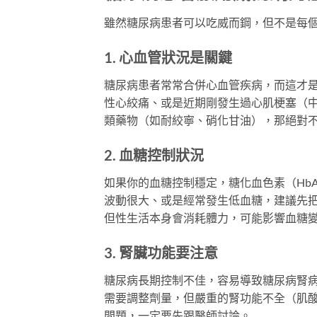
雖然糖尿病患者可以吃威而鋼，但不是每
1. 心血管狀況是關鍵
糖尿病患者常常合併心血管疾病，而這才
性心絞痛、或是近期剛發生過心肌梗塞（
類藥物（如耐絞寧、硝化甘油），那絕對
2. 血糖控制狀況
如果你的血糖控制穩定，糖化血色素（Hb
波動很大、或是經常發生低血糖，建議先
但性生活本身會消耗體力，可能影響血糖
3. 腎臟功能要注意
糖尿病長期控制不佳，容易導致糖尿病腎
需要調整劑量，但嚴重的腎功能不全（肌酸酐
問題，一定要先跟醫師討論。