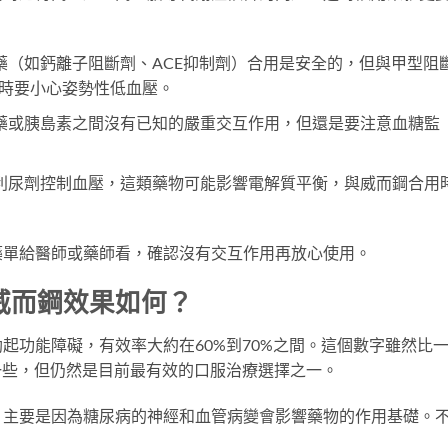
藥（如鈣離子阻斷劑、ACE抑制劑）合用是安全的，但與甲型阻
合用時要小心姿勢性低血壓。
藥或胰島素之間沒有已知的嚴重交互作用，但還是要注意血糖監
利尿劑控制血壓，這類藥物可能影響電解質平衡，與威而鋼合用
藥單給醫師或藥師看，確認沒有交互作用再放心使用。
威而鋼效果如何？
起功能障礙，有效率大約在60%到70%之間。這個數字雖然比
一些，但仍然是目前最有效的口服治療選擇之一。
？主要是因為糖尿病的神經和血管病變會影響藥物的作用基礎。