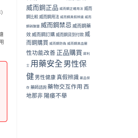
威而鋼正品
威而
威而鋼正確用法
非）
鋼比較
威而鋼用法
威而鋼真假辨識
威而
威而鋼禁忌
威而鋼藥
鋼硝酸鹽
威
糖
效
威而鋼訂購
威而鋼貨到付款
用
而鋼購買
威而鋼防偽
威而鋼高血壓
正品購買
性功能改善
犀利
用藥安全
男性保
士
健
真假辨識
男性健康
藥品保
藥物交互作用
西
藥師諮詢
存
陽痿不舉
地那非