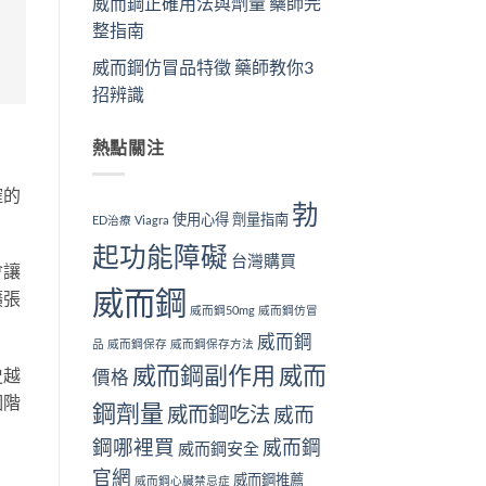
威而鋼正確用法與劑量 藥師完
整指南
威而鋼仿冒品特徵 藥師教你3
招辨識
熱點關注
確的
勃
使用心得
劑量指南
ED治療
Viagra
起功能障礙
台灣購買
會讓
威而鋼
擴張
威而鋼50mg
威而鋼仿冒
威而鋼
品
威而鋼保存
威而鋼保存方法
威而鋼副作用
威而
史越
價格
個階
鋼劑量
威而鋼吃法
威而
鋼哪裡買
威而鋼
威而鋼安全
官網
威而鋼推薦
威而鋼心臟禁忌症