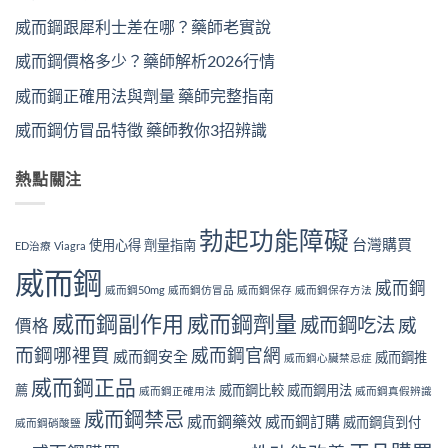
威而鋼跟犀利士差在哪？藥師老實說
威而鋼價格多少？藥師解析2026行情
威而鋼正確用法與劑量 藥師完整指南
威而鋼仿冒品特徵 藥師教你3招辨識
熱點關注
勃起功能障礙
台灣購買
使用心得
劑量指南
ED治療
Viagra
威而鋼
威而鋼
威而鋼50mg
威而鋼仿冒品
威而鋼保存
威而鋼保存方法
威而鋼副作用
威而鋼劑量
威而鋼吃法
威
價格
而鋼哪裡買
威而鋼官網
威而鋼安全
威而鋼推
威而鋼心臟禁忌症
威而鋼正品
薦
威而鋼比較
威而鋼用法
威而鋼正確用法
威而鋼真假辨識
威而鋼禁忌
威而鋼藥效
威而鋼訂購
威而鋼貨到付
威而鋼硝酸鹽