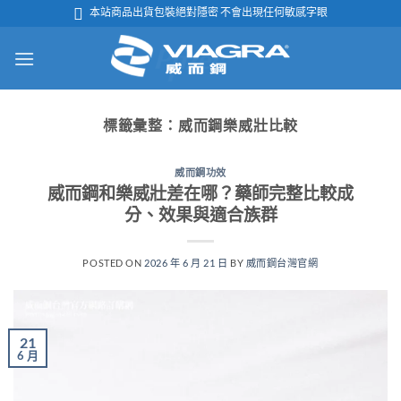
跳

本站商品出貨包裝絕對隱密 不會出現任何敏感字眼
轉
至
內
容
標籤彙整：
威而鋼樂威壯比較
威而鋼功效
威而鋼和樂威壯差在哪？藥師完整比較成
分、效果與適合族群
POSTED ON
2026 年 6 月 21 日
BY
威而鋼台灣官網
21
6 月