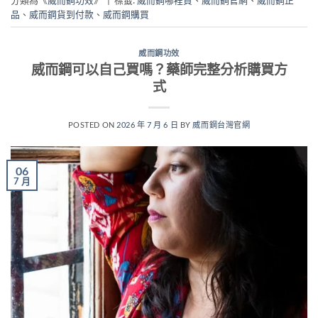
品
、
威而鋼貨到付款
、
威而鋼購買
威而鋼功效
威而鋼可以自己買嗎？藥師完整分析購買方
式
POSTED ON
2026 年 7 月 6 日
BY
威而鋼台灣官網
06
7 月