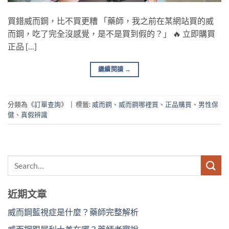
買錯威而鋼，比不買更糟 「藥師，我之前在某網站買的威
而鋼，吃了完全沒感覺，是不是買到假的？」 🔥 立即購買
正品 […]
繼續閱讀
→
分類為《
訂單查詢
》
|
標籤:
威而鋼
、
威而鋼哪裡買
、
正品購買
、
男性保
健
、
真假辨識
近期文章
威而鋼藍視症是什麼？藥師完整解析