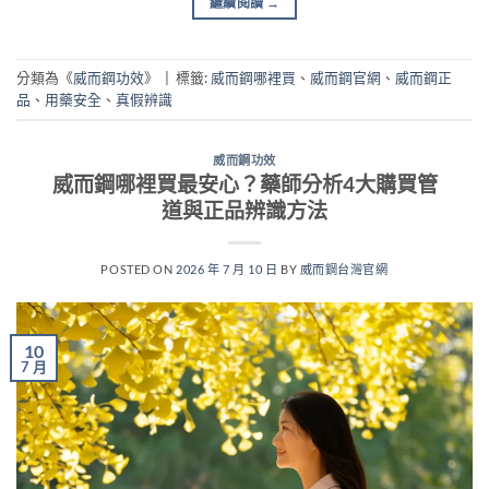
繼續閱讀
→
分類為《
威而鋼功效
》
|
標籤:
威而鋼哪裡買
、
威而鋼官網
、
威而鋼正
品
、
用藥安全
、
真假辨識
威而鋼功效
威而鋼哪裡買最安心？藥師分析4大購買管
道與正品辨識方法
POSTED ON
2026 年 7 月 10 日
BY
威而鋼台灣官網
10
7 月