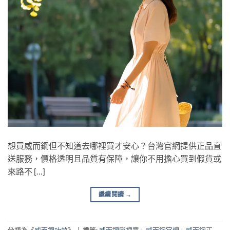
想買威而鋼但不知道去哪裡買才安心？台灣官網提供正品直
送服務，價格透明且品質有保障，讓你不用擔心買到假貨或
來路不 […]
繼續閱讀
→
分類為《
威而鋼功效
》
|
標籤:
威而鋼哪裡買
、
威而鋼官網
、
威而鋼正