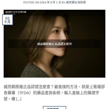
POSTED ON
2026 年 8 月 1 日
BY
威而鋼台灣官網
01
8 月
威而鋼原廠正品認證怎麼查？最直接的方法，就是上衛福部
食藥署（TFDA）的藥品查詢系統，輸入盒裝上的藥證字
號，確 […]