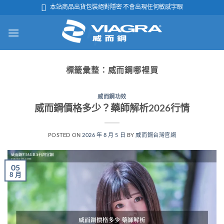
跳

本站商品出貨包裝絕對隱密 不會出現任何敏感字眼
轉
至
內
容
標籤彙整：
威而鋼哪裡買
威而鋼功效
威而鋼價格多少？藥師解析2026行情
POSTED ON
2026 年 8 月 5 日
BY
威而鋼台灣官網
05
8 月