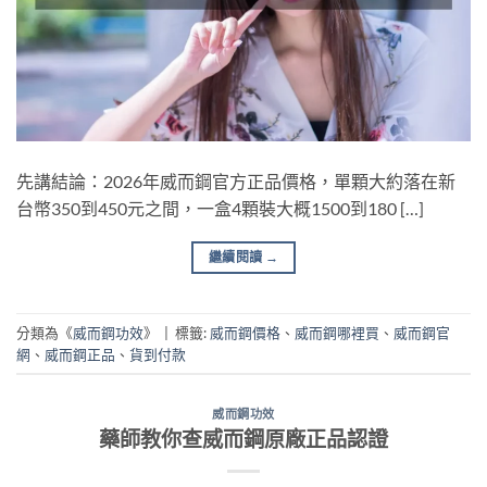
先講結論：2026年威而鋼官方正品價格，單顆大約落在新
台幣350到450元之間，一盒4顆裝大概1500到180 […]
繼續閱讀
→
分類為《
威而鋼功效
》
|
標籤:
威而鋼價格
、
威而鋼哪裡買
、
威而鋼官
網
、
威而鋼正品
、
貨到付款
威而鋼功效
藥師教你查威而鋼原廠正品認證