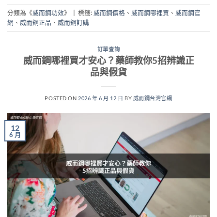
分類為《
威而鋼功效
》
|
標籤:
威而鋼價格
、
威而鋼哪裡買
、
威而鋼官
網
、
威而鋼正品
、
威而鋼訂購
訂單查詢
威而鋼哪裡買才安心？藥師教你5招辨識正
品與假貨
POSTED ON
2026 年 6 月 12 日
BY
威而鋼台灣官網
12
6 月