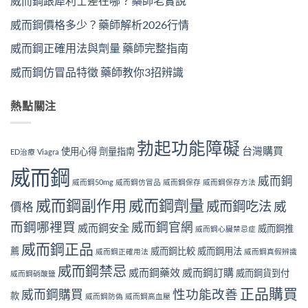
威而鋼跟犀利士差在哪？藥師老實說
威而鋼價格多少？藥師解析2026行情
威而鋼正確用法與劑量 藥師完整指南
威而鋼仿冒品特徵 藥師教你3招辨識
熱點關注
勃起功能障礙
台灣購買
使用心得
劑量指南
ED治療
Viagra
威而鋼
威而鋼
威而鋼50mg
威而鋼仿冒品
威而鋼保存
威而鋼保存方法
威而鋼副作用
威而鋼劑量
威而鋼吃法
威
價格
而鋼哪裡買
威而鋼官網
威而鋼安全
威而鋼推
威而鋼心臟禁忌症
威而鋼正品
薦
威而鋼比較
威而鋼用法
威而鋼正確用法
威而鋼真假辨識
威而鋼禁忌
威而鋼藥效
威而鋼訂購
威而鋼貨到付
威而鋼硝酸鹽
正品購買
性功能改善
威而鋼購買
款
威而鋼防偽
威而鋼高血壓