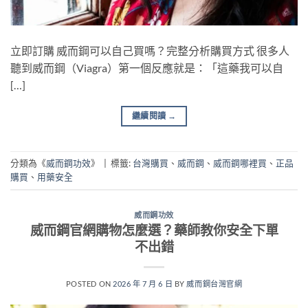
立即訂購 威而鋼可以自己買嗎？完整分析購買方式 很多人
聽到威而鋼（Viagra）第一個反應就是：「這藥我可以自
[…]
繼續閱讀
→
分類為《
威而鋼功效
》
|
標籤:
台灣購買
、
威而鋼
、
威而鋼哪裡買
、
正品
購買
、
用藥安全
威而鋼功效
威而鋼官網購物怎麼選？藥師教你安全下單
不出錯
POSTED ON
2026 年 7 月 6 日
BY
威而鋼台灣官網