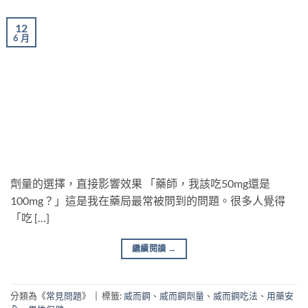
12
6 月
劑量的選擇，直接影響效果 「藥師，我該吃50mg還是
100mg？」這是我在藥局最常被問到的問題。很多人覺得
「吃 […]
繼續閱讀
→
分類為《
常見問題
》
|
標籤:
威而鋼
、
威而鋼劑量
、
威而鋼吃法
、
用藥安