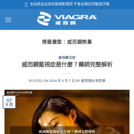
跳

本站商品出貨包裝絕對隱密 不會出現任何敏感字眼
轉
至
內
容
標籤彙整：
威而鋼劑量
威而鋼功效
威而鋼藍視症是什麼？藥師完整解析
POSTED ON
2026 年 8 月 7 日
BY
威而鋼台灣官網
07
8 月