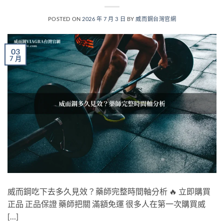
POSTED ON
2026 年 7 月 3 日
BY
威而鋼台灣官網
03
7 月
威而鋼吃下去多久見效？藥師完整時間軸分析 🔥 立即購買
正品 正品保證 藥師把關 滿額免運 很多人在第一次購買威
[…]