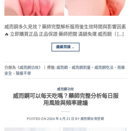
威而鋼多久見效？藥師完整解析服用後生效時間與影響因素
🔥 立即購買正品 正品保證 藥師把關 滿額免運 威而鋼（ […]
繼續閱讀
→
分類為《
威而鋼功效
》
|
標籤:
威而鋼
、
威而鋼劑量
、
威而鋼吃法
、
用藥
安全
、
陽痿不舉
威而鋼功效
威而鋼可以每天吃嗎？藥師完整分析每日服
用風險與頻率建議
POSTED ON
2026 年 6 月 21 日
BY
威而鋼台灣官網