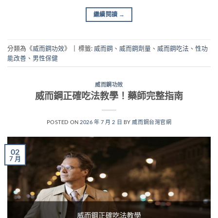
繼續閱讀
→
分類為《
威而鋼功效
》
|
標籤:
威而鋼
、
威而鋼劑量
、
威而鋼吃法
、
性功
能改善
、
男性保健
威而鋼功效
威而鋼正確吃法教學！藥師完整指南
POSTED ON
2026 年 7 月 2 日
BY
威而鋼台灣官網
02
7 月