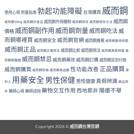
威而鋼
勃起功能障礙
台灣購買
使用心得
劑量指南
威而鋼
威而鋼作用機制
威而鋼50mg
威而鋼仿冒品
威而鋼保存
威而鋼保存方法
威而鋼副作用
威而鋼劑量
威而鋼吃法
威
價格
而鋼哪裡買
威而鋼官網
威而鋼安全
威而鋼推薦
威而鋼服用時間
威而鋼正品
威而鋼比較
威而鋼用法
威而鋼正確用法
威而鋼真假辨識
威
威而鋼禁忌
威而鋼藥效
威而鋼訂購
威而鋼貨到付款
而鋼硝酸鹽
正品購買
性功能改善
威而鋼購買
威而鋼防偽
威而鋼高血壓
犀
用藥安全
男性保健
真假辨識
男性健康
利士
藥品保
藥物交互作用
陽痿不舉
西地那非
藥師心得
藥師諮詢
存
Copyright 2026 ©
威而鋼台灣官網