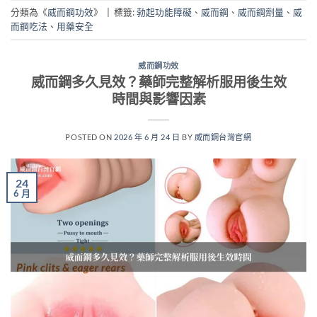
分類為《
威而鋼功效
》
|
標籤:
勃起功能障礙
、
威而鋼
、
威而鋼劑量
、
威
而鋼吃法
、
用藥安全
威而鋼功效
威而鋼多久見效？藥師完整解析服用後生效
時間與影響因素
POSTED ON
2026 年 6 月 24 日
BY
威而鋼台灣官網
24
6 月