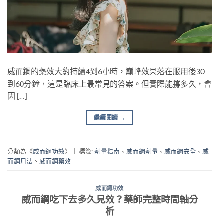
威而鋼的藥效大約持續4到6小時，巔峰效果落在服用後30
到60分鐘，這是臨床上最常見的答案。但實際能撐多久，會
因 […]
繼續閱讀
→
分類為《
威而鋼功效
》
|
標籤:
劑量指南
、
威而鋼劑量
、
威而鋼安全
、
威
而鋼用法
、
威而鋼藥效
威而鋼功效
威而鋼吃下去多久見效？藥師完整時間軸分
析