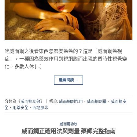
吃威而鋼之後看東西怎麼變藍藍的？這是「威而鋼藍視
症」，一種因為藥效作用到視網膜而出現的暫時性視覺變
化，多數人休 […]
繼續閱讀
→
分類為《
威而鋼功效
》
|
標籤:
威而鋼副作用
、
威而鋼劑量
、
威而鋼安
全
、
用藥安全
、
西地那非
威而鋼功效
威而鋼正確用法與劑量 藥師完整指南