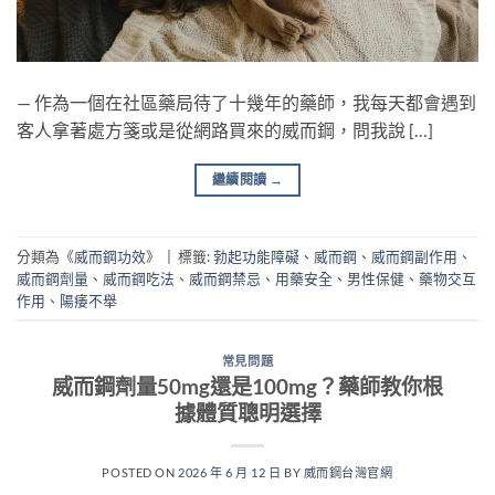
— 作為一個在社區藥局待了十幾年的藥師，我每天都會遇到
客人拿著處方箋或是從網路買來的威而鋼，問我說 […]
繼續閱讀
→
分類為《
威而鋼功效
》
|
標籤:
勃起功能障礙
、
威而鋼
、
威而鋼副作用
、
威而鋼劑量
、
威而鋼吃法
、
威而鋼禁忌
、
用藥安全
、
男性保健
、
藥物交互
作用
、
陽痿不舉
常見問題
威而鋼劑量50mg還是100mg？藥師教你根
據體質聰明選擇
POSTED ON
2026 年 6 月 12 日
BY
威而鋼台灣官網