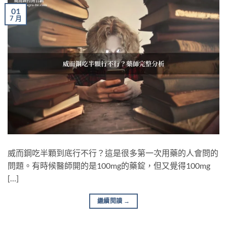
01
7 月
威而鋼吃半顆到底行不行？這是很多第一次用藥的人會問的
問題。有時候醫師開的是100mg的藥錠，但又覺得100mg
[…]
繼續閱讀
→