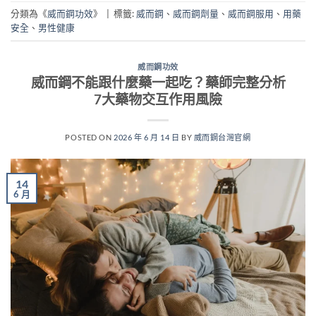
分類為《
威而鋼功效
》
|
標籤:
威而鋼
、
威而鋼劑量
、
威而鋼服用
、
用藥
安全
、
男性健康
威而鋼功效
威而鋼不能跟什麼藥一起吃？藥師完整分析
7大藥物交互作用風險
POSTED ON
2026 年 6 月 14 日
BY
威而鋼台灣官網
14
6 月