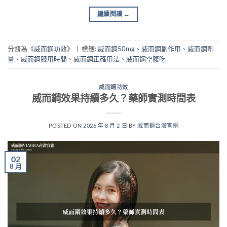
繼續閱讀
→
分類為《
威而鋼功效
》
|
標籤:
威而鋼50mg
、
威而鋼副作用
、
威而鋼劑
量
、
威而鋼服用時間
、
威而鋼正確用法
、
威而鋼空腹吃
威而鋼功效
威而鋼效果持續多久？藥師實測時間表
POSTED ON
2026 年 8 月 2 日
BY
威而鋼台灣官網
02
8 月