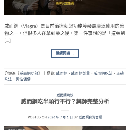
威而鋼（Viagra）是目前治療勃起功能障礙最廣泛使用的藥
物之一，但很多人在拿到藥之後，第一件事想的是「這藥到
[…]
繼續閱讀
→
分類為《
威而鋼功效
》
|
標籤:
威而鋼
、
威而鋼劑量
、
威而鋼吃法
、
正確
吃法
、
男性保健
威而鋼功效
威而鋼吃半顆行不行？藥師完整分析
POSTED ON
2026 年 7 月 1 日
BY
威而鋼台灣官網