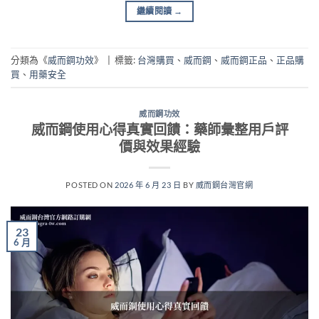
繼續閱讀
→
分類為《
威而鋼功效
》
|
標籤:
台灣購買
、
威而鋼
、
威而鋼正品
、
正品購
買
、
用藥安全
威而鋼功效
威而鋼使用心得真實回饋：藥師彙整用戶評
價與效果經驗
POSTED ON
2026 年 6 月 23 日
BY
威而鋼台灣官網
23
6 月