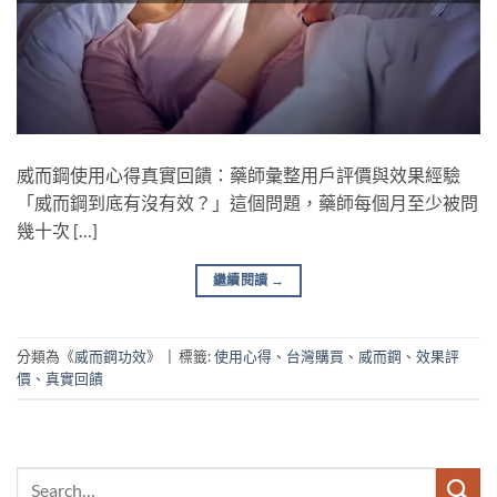
威而鋼使用心得真實回饋：藥師彙整用戶評價與效果經驗
「威而鋼到底有沒有效？」這個問題，藥師每個月至少被問
幾十次 […]
繼續閱讀
→
分類為《
威而鋼功效
》
|
標籤:
使用心得
、
台灣購買
、
威而鋼
、
效果評
價
、
真實回饋