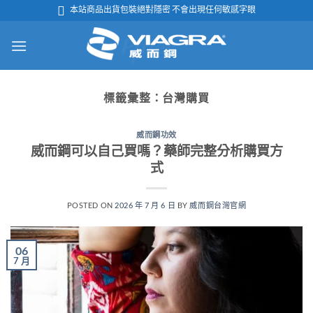
跳

本站商品出貨包裝絕對隱密 不會出現任何敏感字眼
轉
至
內
容
標籤彙整：
台灣購買
威而鋼功效
威而鋼可以自己買嗎？藥師完整分析購買方
式
POSTED ON
2026 年 7 月 6 日
BY
威而鋼台灣官網
06
7 月