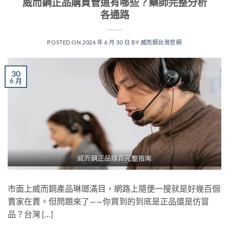
威而鋼正品購買管道有哪些？藥師完整分析
各通路
POSTED ON
2026 年 6 月 30 日
BY
威而鋼台灣官網
30
6 月
市面上威而鋼產品琳瑯滿目，網路上隨便一搜就是好幾百個
賣家在賣。但問題來了——你買到的到底是正品還是仿冒
品？台灣 […]