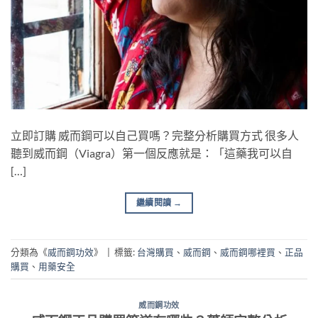
立即訂購 威而鋼可以自己買嗎？完整分析購買方式 很多人
聽到威而鋼（Viagra）第一個反應就是：「這藥我可以自
[…]
繼續閱讀
→
分類為《
威而鋼功效
》
|
標籤:
台灣購買
、
威而鋼
、
威而鋼哪裡買
、
正品
購買
、
用藥安全
威而鋼功效