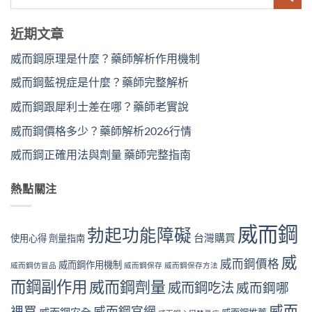
近期文章
威而鋼原理是什麼？藥師解析作用機制
威而鋼藍視症是什麼？藥師完整解析
威而鋼跟犀利士差在哪？藥師老實說
威而鋼價格多少？藥師解析2026行情
威而鋼正確用法與劑量 藥師完整指南
熱點關注
威而鋼
勃起功能障礙
台灣購買
使用心得
劑量指南
威
威而鋼價格
威而鋼作用機制
威而鋼仿冒品
威而鋼保存
威而鋼保存方法
而鋼副作用
威而鋼劑量
威而鋼吃法
威而鋼哪
威而
裡買
威而鋼官網
威而鋼安全