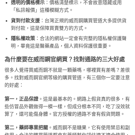
透明的價格標示
：價格清楚標示，不會故意隱藏或用
「私訊報價」這種模糊方式。
貨到付款支援
：台灣正規的威而鋼購買管道大多提供貨
到付款，這是保障買賣雙方的方式。
隱私權政策
：合法的網站一定會有完整的隱私權保護聲
明，畢竟這是醫藥產品，個人資料保護很重要。
為什麼要在威而鋼官網買？找對通路的三大好處
很多人覺得買威而鋼不就是一顆藥嗎，哪裡買有差嗎？差很
多。找對威而鋼官網等級的購買管道，有三個你一定要注意
的好處：
第一，正品保證
。這是最基本的。網路上假貨真的很多，有
些仿冒品外觀做得一模一樣，但成分根本不同，吃了沒效就
算了，還可能傷身體。官方授權的通路不會有假貨問題。
第二，藥師專業把關
。威而鋼不是糖果，它有使用禁忌和副
作用。合法的購買管道都會有藥師幫你評估適不適合使用，