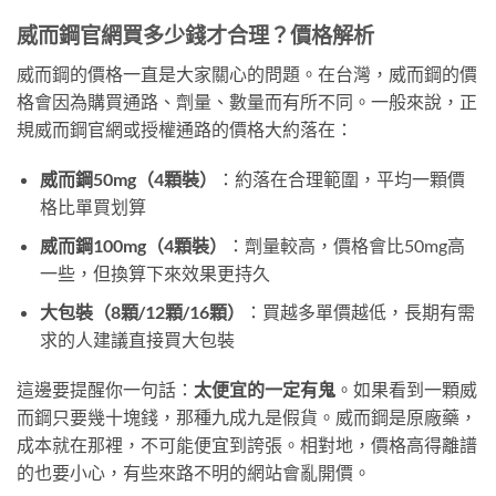
威而鋼官網買多少錢才合理？價格解析
威而鋼的價格一直是大家關心的問題。在台灣，威而鋼的價
格會因為購買通路、劑量、數量而有所不同。一般來說，正
規威而鋼官網或授權通路的價格大約落在：
威而鋼50mg（4顆裝）
：約落在合理範圍，平均一顆價
格比單買划算
威而鋼100mg（4顆裝）
：劑量較高，價格會比50mg高
一些，但換算下來效果更持久
大包裝（8顆/12顆/16顆）
：買越多單價越低，長期有需
求的人建議直接買大包裝
這邊要提醒你一句話：
太便宜的一定有鬼
。如果看到一顆威
而鋼只要幾十塊錢，那種九成九是假貨。威而鋼是原廠藥，
成本就在那裡，不可能便宜到誇張。相對地，價格高得離譜
的也要小心，有些來路不明的網站會亂開價。