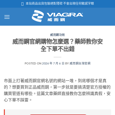
跳

本站商品出貨包裝絕對隱密 不會出現任何敏感字眼
轉
至
內
容
威而鋼功效
威而鋼官網購物怎麼選？藥師教你安
全下單不出錯
POSTED ON
2026 年 7 月 6 日
BY
威而鋼台灣官網
市面上打著威而鋼官網名號的網站一堆，到底哪個才是真
的？想要買到正品威而鋼，第一步就是要搞清楚官方授權的
購買管道有哪些。這篇文章藥師直接教你怎麼辨識真假，安
心下單不踩雷。