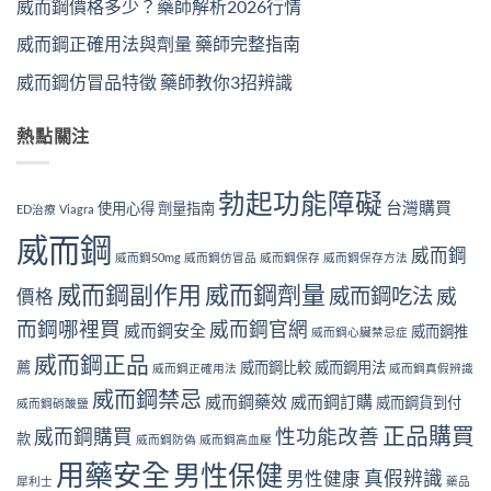
威而鋼價格多少？藥師解析2026行情
威而鋼正確用法與劑量 藥師完整指南
威而鋼仿冒品特徵 藥師教你3招辨識
熱點關注
勃起功能障礙
台灣購買
使用心得
劑量指南
ED治療
Viagra
威而鋼
威而鋼
威而鋼50mg
威而鋼仿冒品
威而鋼保存
威而鋼保存方法
威而鋼副作用
威而鋼劑量
威而鋼吃法
威
價格
而鋼哪裡買
威而鋼官網
威而鋼安全
威而鋼推
威而鋼心臟禁忌症
威而鋼正品
薦
威而鋼比較
威而鋼用法
威而鋼正確用法
威而鋼真假辨識
威而鋼禁忌
威而鋼藥效
威而鋼訂購
威而鋼貨到付
威而鋼硝酸鹽
正品購買
性功能改善
威而鋼購買
款
威而鋼防偽
威而鋼高血壓
用藥安全
男性保健
真假辨識
男性健康
犀利士
藥品