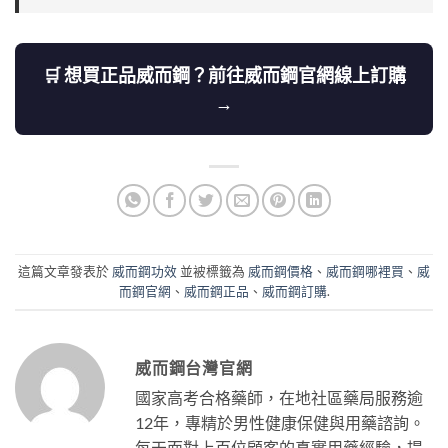
🛒 想買正品威而鋼？前往威而鋼官網線上訂購
→
這篇文章發表於
威而鋼功效
並被標籤為
威而鋼價格
、
威而鋼哪裡買
、
威
而鋼官網
、
威而鋼正品
、
威而鋼訂購
.
威而鋼台灣官網
國家高考合格藥師，在地社區藥局服務逾
12年，專精於男性健康保健與用藥諮詢。
每天面對上百位顧客的真實用藥經驗，提