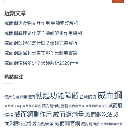
近期文章
威而鋼與食物交互作用 藥師完整解析
威而鋼原理是什麼？藥師解析作用機制
威而鋼藍視症是什麼？藥師完整解析
威而鋼跟犀利士差在哪？藥師老實說
威而鋼價格多少？藥師解析2026行情
熱點關注
威而鋼
勃起功能障礙
台灣購買
使用心得
劑量指南
威而鋼
威而鋼作用機制
威而鋼50mg
威而鋼仿冒品
威而鋼保存
威而鋼保存方法
威而鋼副作用
威而鋼劑量
威而鋼吃法
威
價格
而鋼哪裡買
威而鋼官網
威而鋼安全
威而鋼推薦
威而鋼服用時間