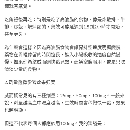
鐘就有感覺。
吃飽飯後再吃：特別是吃了高油脂的食物，像是炸雞排、牛
排、炒飯、焗烤類的，藥效可能延遲到1.5到2小時才開始，
甚至更久。
為什麼會這樣？因為高油脂食物會讓胃排空速度明顯變慢，
藥物在胃裡停留的時間拉長，進入小腸吸收的速度自然變
慢。如果你希望威而鋼快點見效，建議空腹服用，或是只吃
清淡少量的食物。
2. 劑量選擇影響效果強度
威而鋼常見的有三種劑量：25mg、50mg、100mg。一般來
說，劑量越高血中濃度越高，生效時間會稍微快一點，效果
也越明顯。
但這不代表每個人都應該用100mg。我的建議是：