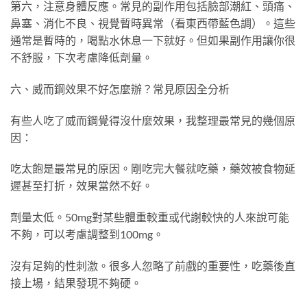
第六，注意身體反應。常見的副作用包括臉部潮紅、頭痛、
鼻塞、消化不良、視覺暫時異常（看東西帶藍色調）。這些
通常是暫時的，喝點水休息一下就好。但如果副作用讓你很
不舒服，下次考慮降低劑量。
六、威而鋼效果不好怎麼辦？常見原因全分析
有些人吃了威而鋼覺得沒什麼效果，我整理最常見的幾個原
因：
吃太飽是最常見的原因。剛吃完大餐就吃藥，藥效被食物延
遲甚至打折，效果當然不好。
劑量太低。50mg對某些體重較重或代謝較快的人來說可能
不夠，可以考慮調整到100mg。
沒有足夠的性刺激。很多人忽略了前戲的重要性，吃藥後直
接上場，結果發現不夠硬。