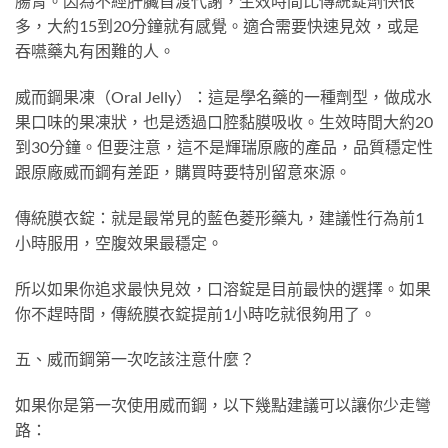
腸胃。因為不經肝臟首渡代謝，生效時間比傳統錠劑快很
多，大約15到20分鐘就有感覺。適合需要快速見效，或是
吞嚥藥丸有困難的人。
威而鋼果凍（Oral Jelly）：這是學名藥的一種劑型，做成水
果口味的果凍狀，也是透過口腔黏膜吸收。生效時間大約20
到30分鐘。但要注意，這不是輝瑞原廠的產品，品質穩定性
跟原廠威而鋼有差距，購買時要特別留意來源。
傳統膜衣錠：就是最常見的藍色菱形藥丸，建議性行為前1
小時服用，空腹效果最穩定。
所以如果你追求最快見效，口溶錠是目前最快的選擇。如果
你不趕時間，傳統膜衣錠提前1小時吃就很夠用了。
五、威而鋼第一次吃該注意什麼？
如果你是第一次使用威而鋼，以下幾點建議可以讓你少走彎
路：