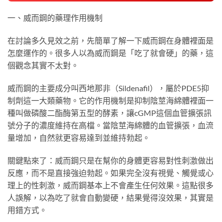
一、威而鋼的藥理作用機制
在討論多久見效之前，先簡單了解一下威而鋼在身體裡面是
怎麼運作的。很多人以為威而鋼是「吃了就會硬」的藥，這
個觀念其實不太對。
威而鋼的主要成分叫西地那非（Sildenafil），屬於PDE5抑
制劑這一大類藥物。它的作用機制是抑制陰莖海綿體裡面一
種叫做磷酸二酯酶第五型的酵素，讓cGMP這個血管擴張訊
號分子的濃度維持在高檔。當陰莖海綿體的血管擴張，血流
量增加，自然就更容易達到並維持勃起。
關鍵點來了：威而鋼只是在幫你的身體更容易對性刺激做出
反應，而不是直接強迫勃起。如果完全沒有視覺、觸覺或心
理上的性刺激，威而鋼基本上不會產生任何效果。這點很多
人誤解，以為吃了就會自動變硬，結果覺得沒效果，其實是
用錯方式。