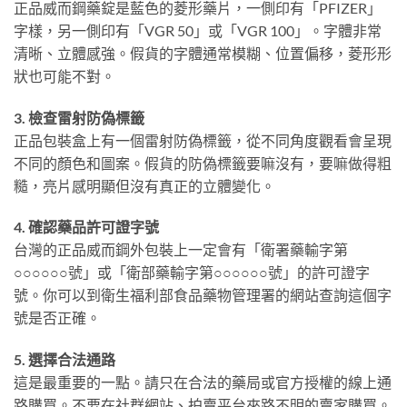
正品威而鋼藥錠是藍色的菱形藥片，一側印有「PFIZER」
字樣，另一側印有「VGR 50」或「VGR 100」。字體非常
清晰、立體感強。假貨的字體通常模糊、位置偏移，菱形形
狀也可能不對。
3. 檢查雷射防偽標籤
正品包裝盒上有一個雷射防偽標籤，從不同角度觀看會呈現
不同的顏色和圖案。假貨的防偽標籤要嘛沒有，要嘛做得粗
糙，亮片感明顯但沒有真正的立體變化。
4. 確認藥品許可證字號
台灣的正品威而鋼外包裝上一定會有「衛署藥輸字第
○○○○○○號」或「衛部藥輸字第○○○○○○號」的許可證字
號。你可以到衛生福利部食品藥物管理署的網站查詢這個字
號是否正確。
5. 選擇合法通路
這是最重要的一點。請只在合法的藥局或官方授權的線上通
路購買。不要在社群網站、拍賣平台來路不明的賣家購買。