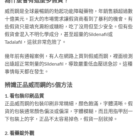
為什麼會有這麼多假貨？
威而鋼是全球最暢銷的勃起功能障礙藥物，年銷售額超過數
十億美元。巨大的市場需求讓假貨商看到了暴利的機會。有
些假貨只是填充澱粉或糖粉，吃了沒用但至少安全。但有些
假貨會混入不明化學成分，甚至超量的Sildenafil或
Tadalafil，這就非常危險了。
幾年前有通報案例，有人在網路上買到假威而鋼，裡面檢測
出遠超正常劑量的Sildenafil，導致嚴重低血壓送急診。這種
事情每天都在發生。
辨識正品威而鋼的5個方法
1. 看包裝印刷品質
正品威而鋼的包裝印刷非常精細，顏色飽滿，字體清晰。假
貨的包裝通常顏色偏淡或偏深，字體模糊，而且用指甲刮一
下包裝上的字，正品不太容易掉色，假貨一刮就掉。
2. 看藥錠外觀