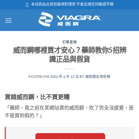
跳

本站商品出貨包裝絕對隱密 不會出現任何敏感字眼
轉
至
內
容
訂單查詢
威而鋼哪裡買才安心？藥師教你5招辨
識正品與假貨
POSTED ON
2026 年 6 月 12 日
BY
威而鋼台灣官網
買錯威而鋼，比不買更糟
「藥師，我之前在某網站買的威而鋼，吃了完全沒感覺，是
不是買到假的？」