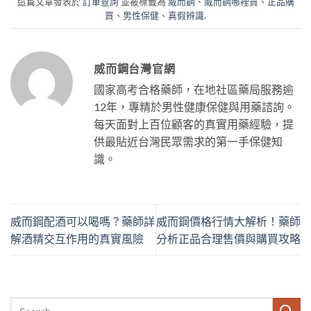
這篇文章發表於
訂單查詢
並被標籤為
威而鋼
、
威而鋼哪裡買
、
正品購
買
、
男性保健
、
真假辨識
.
威而鋼台灣官網
國家高考合格藥師，在地社區藥局服務逾
12年，專精於男性健康保健與用藥諮詢。
每天面對上百位顧客的真實用藥經驗，提
供最貼近台灣民眾需求的第一手保健知
識。
威而鋼配酒可以喝嗎？藥師詳
威而鋼價格行情大解析！藥師
解酒精交互作用的真實風險
分析正品合理售價與購買攻略