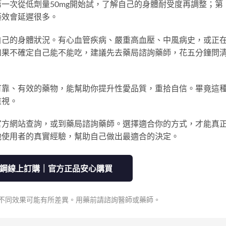
一次從低劑量50mg開始試，了解自己的身體耐受度再調整；第
藥效會延遲很多。
自己的身體狀況。有心血管疾病、嚴重高血壓、中風病史，或正
如果不確定自己能不能吃，建議先去藥局諮詢藥師，花五分鐘問
可靠、有效的藥物，能幫助你提升性愛品質，重拾自信。畢竟這
重視。
官方網站查詢，或到藥局諮詢藥師。選擇適合你的方式，才能真
他使用者的真實經驗，幫助自己做出最適合的決定。
威而鋼線上訂購｜官方正品安心購買
質不同效果可能有所差異。用藥前請諮詢醫師或藥師。