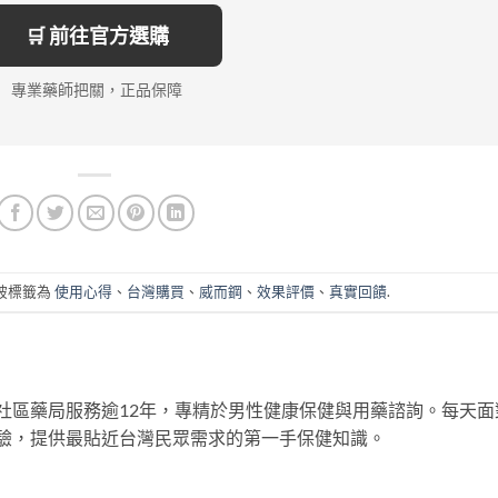
🛒 前往官方選購
專業藥師把關，正品保障
被標籤為
使用心得
、
台灣購買
、
威而鋼
、
效果評價
、
真實回饋
.
社區藥局服務逾12年，專精於男性健康保健與用藥諮詢。每天面
驗，提供最貼近台灣民眾需求的第一手保健知識。