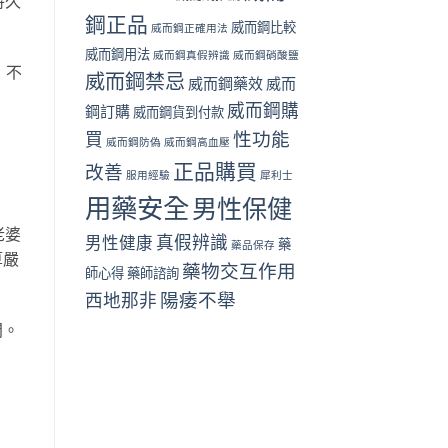
持久
鋼正品
威而鋼比較
威而鋼正確用法
威而鋼用法
威而鋼真假辨識
威而鋼硝酸鹽
，不
威而鋼禁忌
威而鋼藥效
威而
威而鋼購
鋼訂購
威而鋼貨到付款
性功能
買
威而鋼防偽
威而鋼高血壓
正品購買
改善
服用經驗
犀利士
用藥安全
男性保健
老婆
真假辨識
男性健康
藥
藥品保存
算嚴
藥物交互作用
師心得
藥師諮詢
陽痿不舉
西地那非
間。