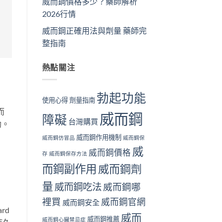
威而鋼價格多少？藥師解析
2026行情
威而鋼正確用法與劑量 藥師完
整指南
熱點關注
勃起功能
使用心得
劑量指南
而
威而鋼
障礙
台灣購買
助。
威而鋼作用機制
威而鋼仿冒品
威而鋼保
威
威而鋼價格
存
威而鋼保存方法
而鋼副作用
威而鋼劑
量
威而鋼吃法
威而鋼哪
裡買
威而鋼官網
威而鋼安全
rd
威而
威而鋼推薦
威而鋼心臟禁忌症