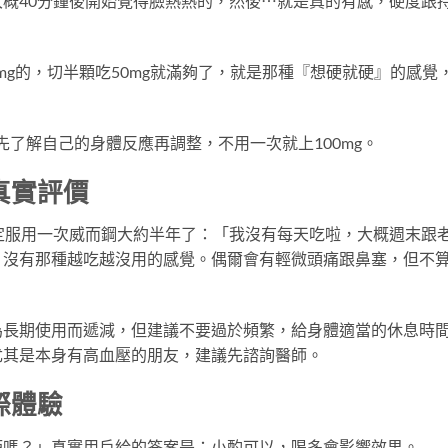
概40分鐘後開始覺得臉熱熱的，然後⋯就是真的有感，硬度跟
0mg的，切半顆吃50mg就滿夠了，就是那種『想硬就硬』的感覺
先了解自己的身體反應再調整，不用一次就上100mg。
真實評價
定服用一次威而鋼大約半年了：「我沒有每天吃啦，大概週末跟
，沒有那種越吃越沒用的感覺。偶爾會有輕微頭痛跟鼻塞，但不
為長期使用而遞減，但建議不要過於頻繁，給身體適當的休息時
尤其是本身有高血壓的朋友，建議先諮詢醫師。
際體驗
酒嗎？」真實用戶給的答案是：小酌可以，喝多會影響效果。