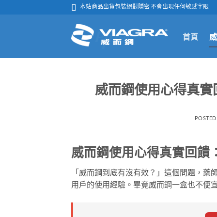
跳

本站商品出貨包裝絕對隱密 不會出現任何敏感字眼
轉
至
首頁
威
內
容
威而鋼使用心得真實
POSTED
威而鋼使用心得真實回饋
「威而鋼到底有沒有效？」這個問題，藥
用戶的使用經驗。畢竟威而鋼一盒也不便