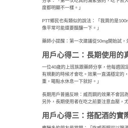
分享：「第一次吃真的滿緊張的，吃下去大
度都明顯不一樣。」
PTT鄉民也有類似的說法：「我買的是10
像平常可能還要醞釀一下。」
藥師小提醒：第一次建議從50mg開始試，
用戶心得二：長期使用的
一位40歲的上班族跟藥師分享，他每週固
有規劃的時候才會吃。效果一直滿穩定的
重，喝點水休息一下就好。」
長期用戶普遍反映：威而鋼的效果不會因
另外，長期使用者在吃之前要注意血壓，
用戶心得三：搭配酒的實
應酬多的朋友最常問：「吃威而鋼可以喝