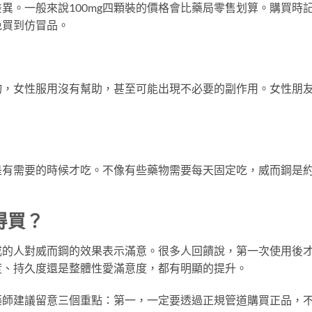
異。一般來說100mg四顆裝的價格會比藥局零售划算。購買時
免買到仿冒品。
物，女性服用沒有幫助，甚至可能出現不必要的副作用。女性朋
是有需要的時候才吃。不像有些藥物需要每天固定吃，威而鋼是
得買？
成的人對威而鋼的效果表示滿意。很多人回饋說，第一次使用後
度、持久度還是整體性愛滿意度，都有明顯的提升。
藥師建議留意三個重點：第一，一定要透過正規管道購買正品，