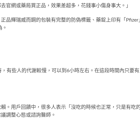
都去官網或藥局買正品，效果差超多，花錢事小傷身事大。」
品輝瑞威而鋼的包裝有完整的防偽標籤、藥錠上印有「Pfizer
偽。
時，有些人的代謝較慢，可以到6小時左右。在這段時間內只要有
依賴。用戶回饋中，很多人表示「沒吃的時候也正常，只是有吃
建議調整心態或諮詢醫師。