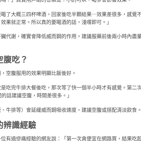
飯喝了大概三四杯啤酒，回家後吃半顆結果⋯效果差很多，感覺
，效果就正常。所以真的要喝酒的話，淺嚐即可。」
肝臟代謝，確實會降低威而鋼的作用。建議服藥前後兩小時內盡
空腹吃？
饋，空腹服用的效果明顯比飯後好。
次是吃完牛排大餐後吃，那次等了快一個半小時才有感覺。第二
間的話建議空腹，時間差很多。」
飯、牛排等）會延緩威而鋼吸收速度，建議空腹或搭配清淡飲食
的辨識經驗
一位有過慘痛經驗的網友說：「第一次貪便宜在網路買，結果吃