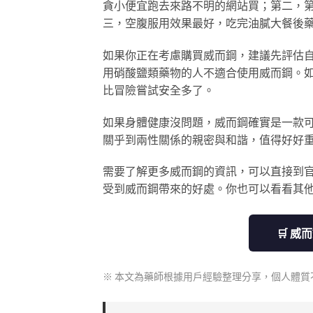
貪小便宜跑去來路不明的網站買；第二，第
三，空腹服用效果最好，吃完油膩大餐後
如果你正在考慮購買威而鋼，建議先評估
用硝酸鹽類藥物的人不適合使用威而鋼。
比冒險嘗試安全多了。
如果身體健康沒問題，威而鋼確實是一款
關乎到兩性關係的親密與和諧，值得好好
需要了解更多威而鋼的資訊，可以直接到
受到威而鋼帶來的好處。你也可以看看其
🛒 
※ 本文為藥師根據用戶經驗整理分享，個人體